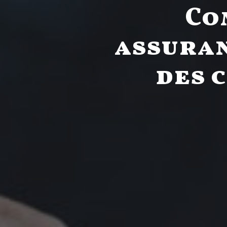
Co
assuran
des 