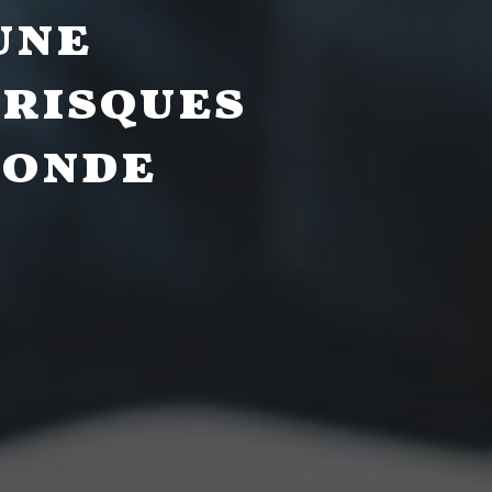
une
 risques
ronde