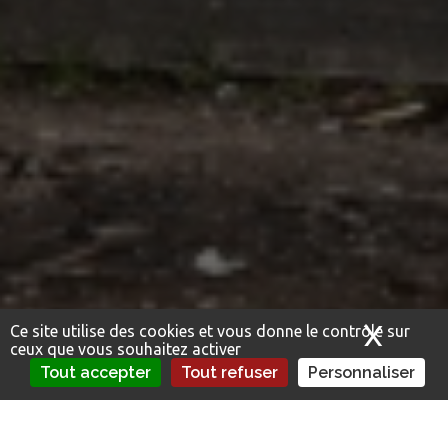
X
Masq
Ce site utilise des cookies et vous donne le contrôle sur
ceux que vous souhaitez activer
Tout accepter
Tout refuser
Personnaliser
Cas pratiques : sinistres et