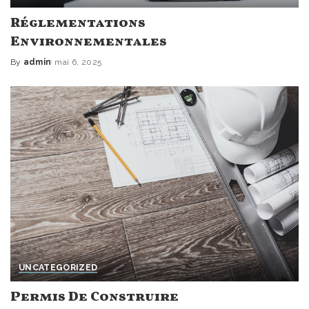
Réglementations
Environnementales
By
admin
mai 6, 2025
Posted
by
UNCATEGORIZED
Permis De Construire