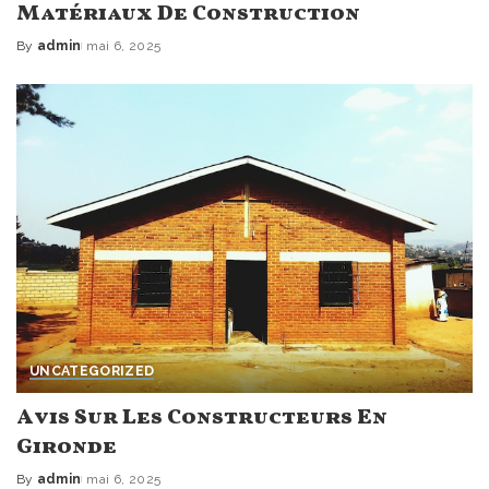
Matériaux De Construction
By
admin
mai 6, 2025
Posted
by
UNCATEGORIZED
Avis Sur Les Constructeurs En
Gironde
By
admin
mai 6, 2025
Posted