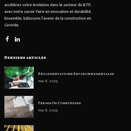
accélérez votre évolution dans le secteur du BTP,
avec notre savoir-faire en innovation et durabilité.
Ensemble, bâtissons l'avenir de la construction en
Gironde.
Derniers articles
Réglementations Environnementales
mai 6, 2025
Permis De Construire
mai 6, 2025