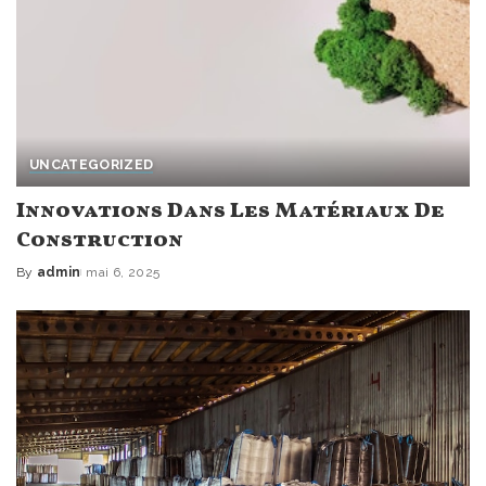
UNCATEGORIZED
Innovations Dans Les Matériaux De
Construction
By
admin
mai 6, 2025
Posted
by