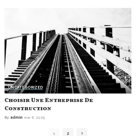
by
UNCATEGORIZED
Choisir Une Entreprise De
Construction
By
admin
mai 6, 2025
Posted
by
1
2