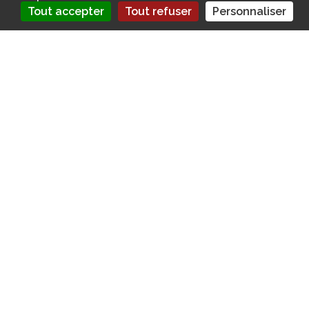
Tout accepter
Tout refuser
Personnaliser
le 15 février 2024, à Longueuil, l’Université de
Sherbrooke
Le
15 février 2024
a marqué un événement remarquable dans le
domaine de l’écologie et de la construction, avec
Un Colloque
pour la Décarbonation des Bâtiments
, organisé à
Longueuil
, par
l’
Université de Sherbrooke
. Cette rencontre a suscité une
grande attention en raison de son thème d’actualité et de son
importance capitale pour notre environnement.
Sommaire