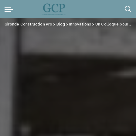
Panneau de gestion des cookies
Gironde Construction Pro
>
Blog
>
Innovations
>
Un Colloque pour la Décarbonation des Bâtiments 15 Fev 24