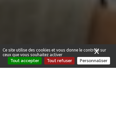
X
Masq
Ce site utilise des cookies et vous donne le contrôle sur
ceux que vous souhaitez activer
Tout accepter
Tout refuser
Personnaliser
Avantages et responsabilités du co-emprunt
immobilier pour augmenter votre capacité
d’emprunt et obtenir de meilleures