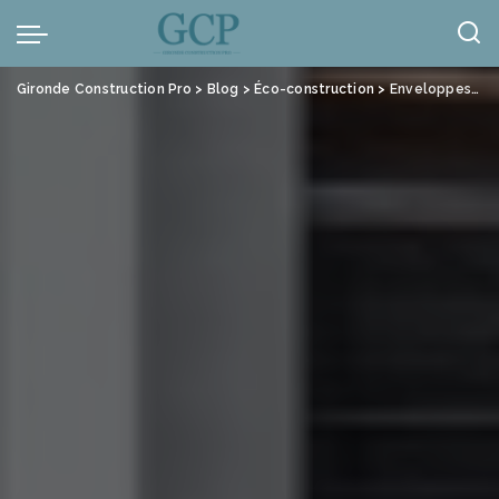
Panneau de gestion des cookies
Gironde Construction Pro
>
Blog
>
Éco-construction
>
Enveloppes de bâtiment : du thermique à l’optimisation carbone