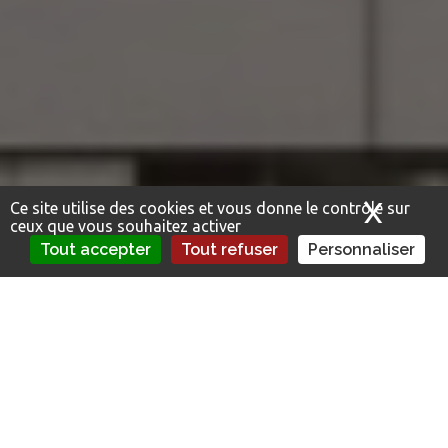
X
Masq
Ce site utilise des cookies et vous donne le contrôle sur
ceux que vous souhaitez activer
Tout accepter
Tout refuser
Personnaliser
Du fait des réglementations, la conception de
l’enveloppe d’un bâtiment tertiaire neuf doit
faire face à des contraintes thermiques et